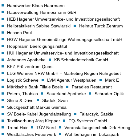
Handwerker Klaus Haarmann
Hausverwaltung Hermesmann GbR
HEB Hagener Umweltservice- und Investitionsgesellschaft
Heilpraktikerin Sabine Stawiarski
Helmut Turck Zentrum
Hessen Paul
HGW Hagener Gemeinnützige Wohnungsgesellschaft mbH
Hoppmann Beerdigungsinstitut
HUI Hagener Umweltservice- und Investitionsgesellschaft
Johannes Apotheke
KB Schmiedetechnik GmbH
KFZ Prüfzentrum Quast
LEG Wohnen NRW GmbH – Marketing Region Ruhrgebiet
Logistik Schewe
LVM Agentur Westphalen
Mark E
Märkische Bank Filiale Boele
Paradies Restaurant
Peters, Thobias
Sauerland Apotheke
Schrader Optik
Shine & Drive
Sladek, Sven
Stuckgeschäft Markus Giemsa
SV Boele-Kabel Jugendabteilung
Talarczyk, Saskia
Textilwerbung Jörg Klepper
TQ-Systems GmbH
Trend Hair
TÜV Nord
Veranstaltungstechnik Dirk Hering
Westfälisches Feuerwerk
Wohlbehagen im Lukaspark