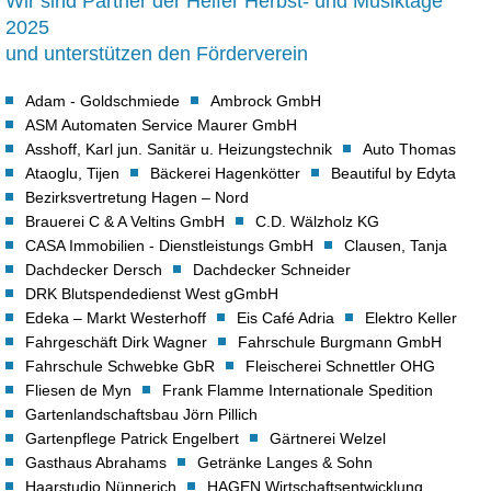
Wir sind Partner der Helfer Herbst- und Musiktage
2025
und unterstützen den Förderverein
Adam - Goldschmiede
Ambrock GmbH
ASM Automaten Service Maurer GmbH
Asshoff, Karl jun. Sanitär u. Heizungstechnik
Auto Thomas
Ataoglu, Tijen
Bäckerei Hagenkötter
Beautiful by Edyta
Bezirksvertretung Hagen – Nord
Brauerei C & A Veltins GmbH
C.D. Wälzholz KG
CASA Immobilien - Dienstleistungs GmbH
Clausen, Tanja
Dachdecker Dersch
Dachdecker Schneider
DRK Blutspendedienst West gGmbH
Edeka – Markt Westerhoff
Eis Café Adria
Elektro Keller
Fahrgeschäft Dirk Wagner
Fahrschule Burgmann GmbH
Fahrschule Schwebke GbR
Fleischerei Schnettler OHG
Fliesen de Myn
Frank Flamme Internationale Spedition
Gartenlandschaftsbau Jörn Pillich
Gartenpflege Patrick Engelbert
Gärtnerei Welzel
Gasthaus Abrahams
Getränke Langes & Sohn
Haarstudio Nünnerich
HAGEN Wirtschaftsentwicklung